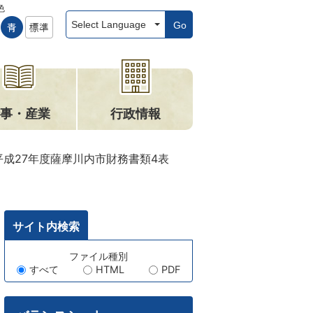
色
Go
事・産業
行政情報
平成27年度薩摩川内市財務書類4表
サイト内検索
キ
ファイル種別
すべて
HTML
PDF
ー
ワ