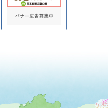
薩
摩
川