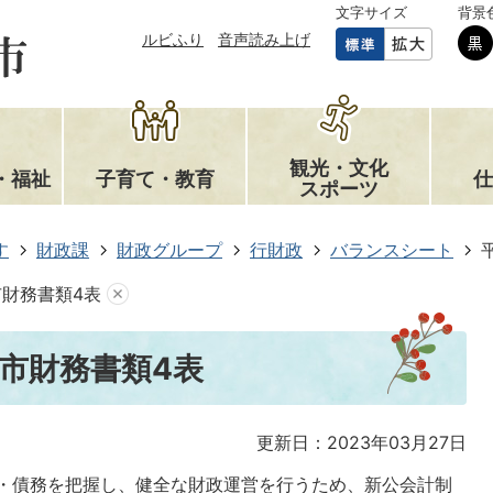
文字サイズ
背景
ルビふり
音声読み上げ
観光・文化
・福祉
子育て・教育
仕
スポーツ
す
財政課
財政グループ
行財政
バランスシート
市財務書類4表
内市財務書類4表
更新日：2023年03月27日
・債務を把握し、健全な財政運営を行うため、新公会計制