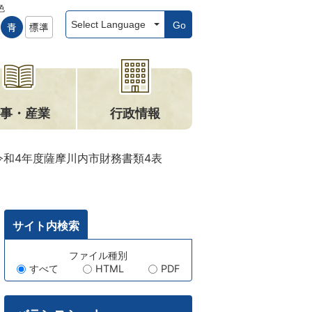
色
Go
事・産業
行政情報
令和4年度薩摩川内市財務書類4表
サイト内検索
キ
ファイル種別
すべて
HTML
PDF
ー
ワ