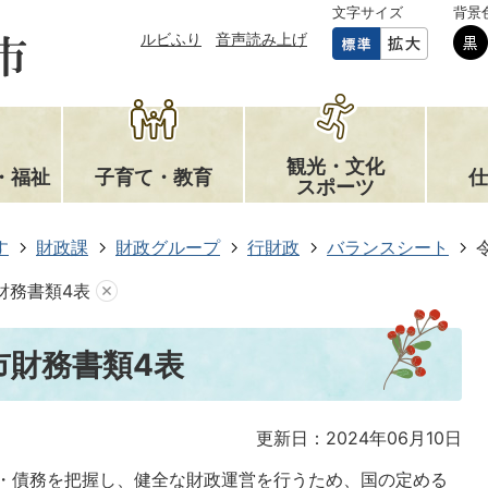
文字サイズ
背景
ルビふり
音声読み上げ
観光・文化
・福祉
子育て・教育
仕
スポーツ
す
財政課
財政グループ
行財政
バランスシート
財務書類4表
市財務書類4表
更新日：2024年06月10日
・債務を把握し、健全な財政運営を行うため、国の定める