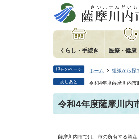
くらし・手続き
医療・健康
現在のページ
ホーム
組織から探
あしあと
令和4年度薩摩川内市
令和4年度薩摩川内
薩摩川内市では、市の所有する資産