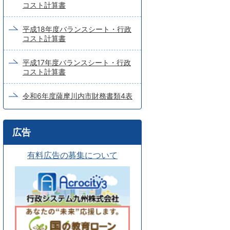
コスト計算書
平成18年度バランスシート・行政
コスト計算書
平成17年度バランスシート・行政
コスト計算書
令和6年度薩摩川内市財務書類4表
広告
有料広告の募集について