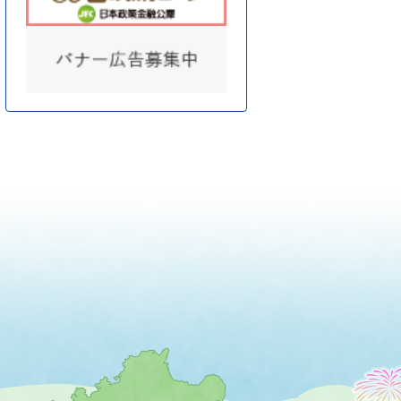
薩
摩
川