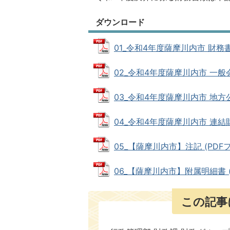
ダウンロード
01_令和4年度薩摩川内市 財務書類
02_令和4年度薩摩川内市 一般会計
03_令和4年度薩摩川内市 地方公共
04_令和4年度薩摩川内市 連結財務書
05_【薩摩川内市】注記 (PDFファ
06_【薩摩川内市】附属明細書 (PD
この記事