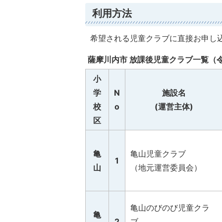
利用方法
希望される児童クラブに直接お申し
薩摩川内市 放課後児童クラブ一覧（令
小
学
N
施設名
校
o
(運営主体)
区
亀
亀山児童クラブ
1
山
（地元運営委員会）
亀山のびのび児童クラ
亀
2
ブ