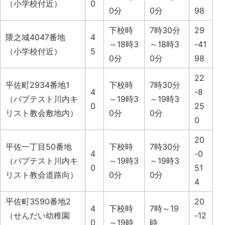
（小学校付近）
0
0分
0分
98
下校時
7時30分
29
隈之城4047番地
4
～18時3
～18時3
-41
（小学校付近）
5
0分
0分
98
22
平佐町2934番地1
下校時
7時30分
4
-8
（バプテスト川内キ
～19時3
～19時3
0
25
リスト教会敷地内）
0分
0分
0
20
平佐一丁目50番地
下校時
7時30分
4
-0
（バプテスト川内キ
～19時3
～19時3
0
51
リスト教会道路向）
0分
0分
4
平佐町3590番地2
20
4
下校時
7時～19
（せんだい幼稚園
-12
0
～19時
時