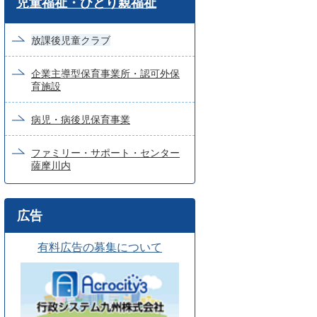
児童福祉・ひとり親福祉
ー
ド
放課後児童クラブ
検
企業主導型保育事業所・認可外保
索
育施設
病児・病後児保育事業
ファミリー・サポート・センター
薩摩川内
広告
有料広告の募集について