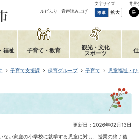
文字サイズ
背景
ルビふり
音声読み上げ
観光・文化
・福祉
子育て・教育
仕
スポーツ
す
子育て支援課
保育グループ
子育て
児童福祉・ひ
更新日：2026年02月13日
いない家庭の小学校に就学する児童に対し、授業の終了後