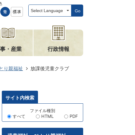
色
Go
事・産業
行政情報
とり親福祉
放課後児童クラブ
サイト内検索
キ
ファイル種別
すべて
HTML
PDF
ー
ワ