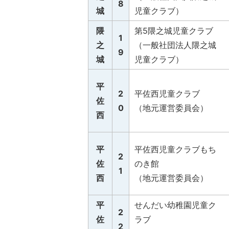
8
城
児童クラブ）
隈
第5隈之城児童クラブ
1
之
（一般社団法人隈之城
9
城
児童クラブ）
平
2
平佐西児童クラブ
佐
0
（地元運営委員会）
西
平
平佐西児童クラブもち
2
佐
のき館
1
西
（地元運営委員会）
平
せんだい幼稚園児童ク
2
佐
ラブ
2