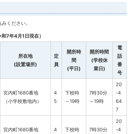
込みください。
和7年4月1日現在）
電
開所時
開所時間
所在地
定
話
間
(学校休
(設置場所)
員
番
(平日)
業日)
号
20
宮内町1680番地
4
下校時
7時30分
-4
（小学校敷地内）
5
～19時
～19時
64
7
20
宮内町1680番地
4
下校時
7時30分
-4