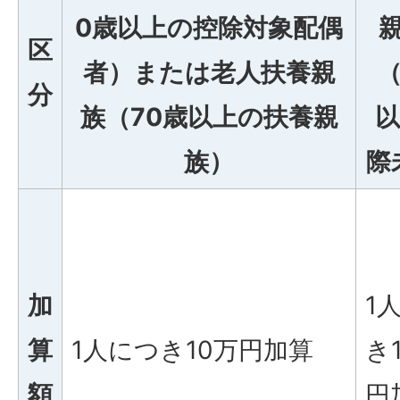
0歳以上の控除対象配偶
区
者）または老人扶養親
（
分
族（70歳以上の扶養親
以
族）
際
加
1
算
1人につき10万円加算
き
額
円