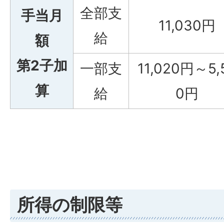
全部支
手当月
11,030円
給
額
第2子加
一部支
11,020円～5,
算
給
0円
所得の制限等