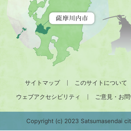
を
示
す
地
図。
九
州
全
サイトマップ
このサイトについて
土
ウェブアクセシビリティ
ご意見・お問
が
緑
色
Copyright (c) 2023 Satsumasendai city