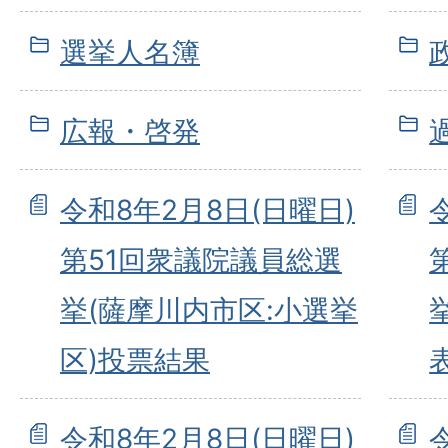
選挙人名簿
広報・啓発
令和8年2月8日(日曜日)
第51回衆議院議員総選
挙(薩摩川内市区:小選挙
区)投票結果
令和8年2月8日(日曜日)