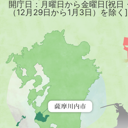
開庁日：月曜日から金曜日[祝日
（12月29日から1月3日）を除く]
薩
摩
川
内
市
を
示
す
地