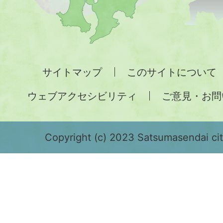
図。
九
州
全
サイトマップ
このサイトについて
土
ウェブアクセシビリティ
ご意見・お問
が
緑
色
Copyright (c) 2023 Satsumasendai city
で
表
示
さ