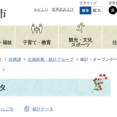
文字サイズ
背景
ルビふり
音声読み上げ
観光・文化
・福祉
子育て・教育
仕
スポーツ
す
総務課
企画総務・統計グループ
統計・オープンデ
タ
』にご注
統計データ