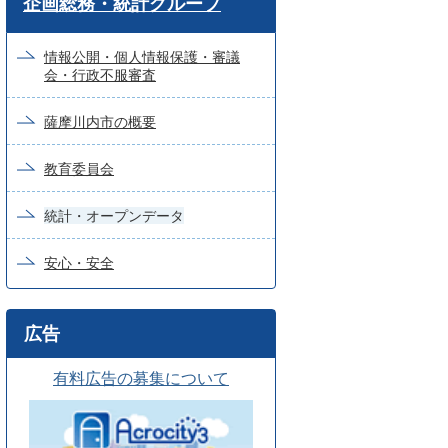
企画総務・統計グループ
ー
ド
情報公開・個人情報保護・審議
会・行政不服審査
検
索
薩摩川内市の概要
教育委員会
統計・オープンデータ
安心・安全
広告
有料広告の募集について