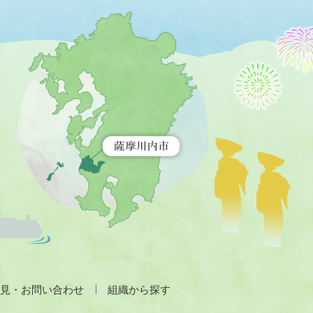
薩
摩
川
内
市
を
示
す
地
図。
九
州
全
土
が
緑
色
で
見・お問い合わせ
組織から探す
表
示