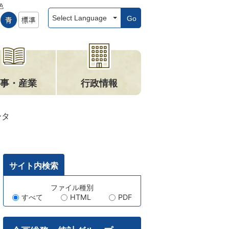
色
Go
事・産業
行政情報
ータ
サイト内検索
キ
ファイル種別
すべて
HTML
PDF
ー
ワ