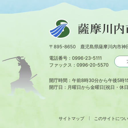
薩
摩
川
〒895-8650 鹿児島県薩摩川内市神
内
市
電話番号：0996-23-5111
ファックス：0996-20-5570
開庁時間：午前8時30分から午後5時1
開庁日：月曜日から金曜日[祝日・休
サイトマップ
このサイトにつ