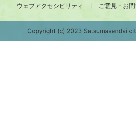
ウェブアクセシビリティ
ご意見・お問
が
緑
色
Copyright (c) 2023 Satsumasendai city
で
表
示
さ
れ
て
お
り、
鹿