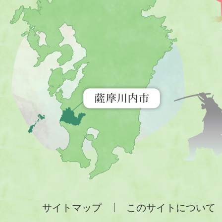
川
内
市
を
示
す
地
図。
九
州
全
サイトマップ
このサイトについて
土