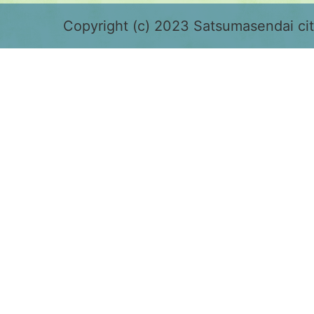
緑
色
Copyright (c) 2023 Satsumasendai city
で
表
示
さ
れ
て
お
り、
鹿
児