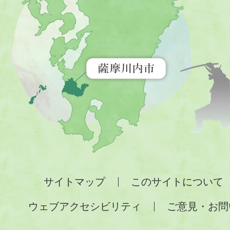
市
を
示
す
地
図。
九
州
全
サイトマップ
このサイトについて
土
ウェブアクセシビリティ
ご意見・お問
が