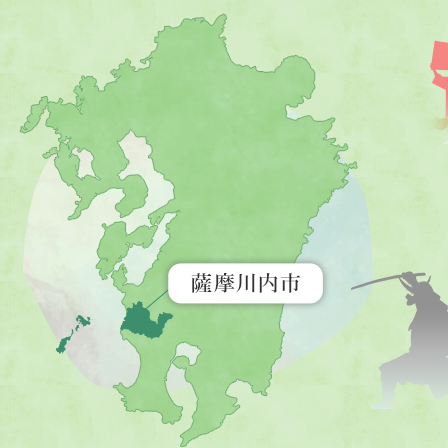
薩
摩
川
内
市
を
示
す
地
図。
九