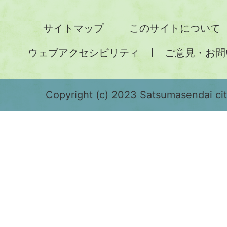
州
全
サイトマップ
このサイトについて
土
ウェブアクセシビリティ
ご意見・お問
が
緑
色
Copyright (c) 2023 Satsumasendai city
で
表
示
さ
れ
て