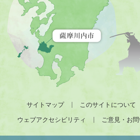
市
を
示
す
地
図。
九
州
全
サイトマップ
このサイトについて
土
ウェブアクセシビリティ
ご意見・お問
が
緑