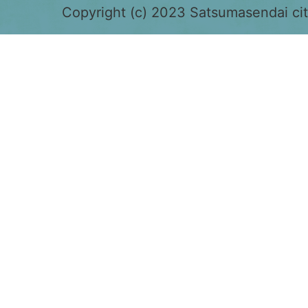
色
Copyright (c) 2023 Satsumasendai city
で
表
示
さ
れ
て
お
り、
鹿
児
島