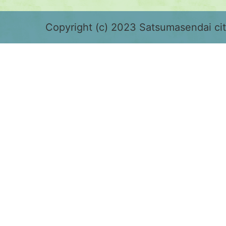
緑
色
Copyright (c) 2023 Satsumasendai city
で
表
示
さ
れ
て
お
り、
鹿
児