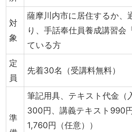
薩摩川内市に居住するか、
対
り、手話奉仕員養成講習会
象
ている方
定
先着30名（受講料無料）
員
筆記用具、テキスト代金（入
300円、講義テキスト99
準
1,760円（任意））