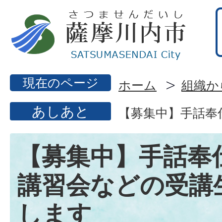
現在のページ
ホーム
組織か
あしあと
【募集中】手話奉
【募集中】手話奉
講習会などの受講
します