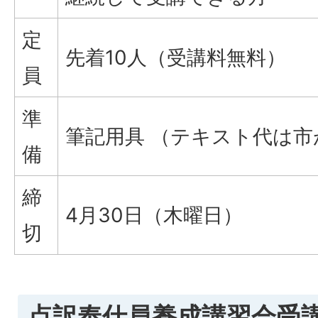
定
先着10人（受講料無料）
員
準
筆記用具 （テキスト代は
備
締
4月30日（木曜日）
切
点訳奉仕員養成講習会受