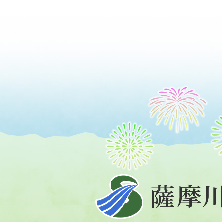
薩
摩
川