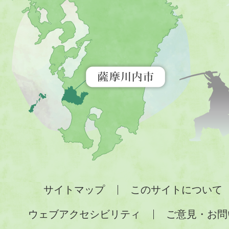
内
市
を
示
す
地
図。
九
州
全
サイトマップ
このサイトについて
土
ウェブアクセシビリティ
ご意見・お問
が