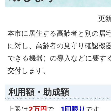
更新
本市に居住する高齢者と別の居
に対し、高齢者の見守り確認機
できる機器）の導入などに要す
交付します。
利用額・助成額
上限は
2万円
で、
1回限り
です。