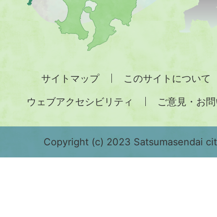
図。
九
州
全
サイトマップ
このサイトについて
土
ウェブアクセシビリティ
ご意見・お問
が
緑
色
Copyright (c) 2023 Satsumasendai city
で
表
示