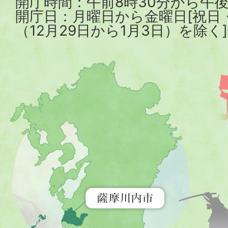
開庁時間：午前8時30分から午後
開庁日：月曜日から金曜日[祝日
（12月29日から1月3日）を除く]
薩
摩
川
内
市
を
示
す
地