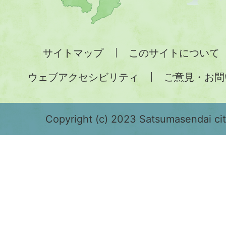
九
州
全
サイトマップ
このサイトについて
土
ウェブアクセシビリティ
ご意見・お問
が
緑
色
Copyright (c) 2023 Satsumasendai city
で
表
示
さ
れ