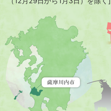
（12月29日から1月3日）を除く]
薩
摩
川
内
市
を
示
す
地
図。