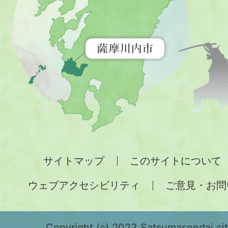
を
示
す
地
図。
九
州
全
サイトマップ
このサイトについて
土
ウェブアクセシビリティ
ご意見・お問
が
緑
Copyright (c) 2023 Satsumasendai city