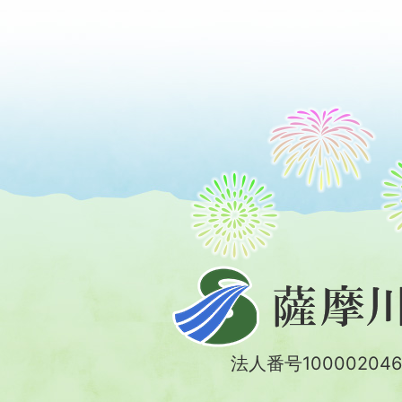
薩
摩
川
法人番号100002046
内