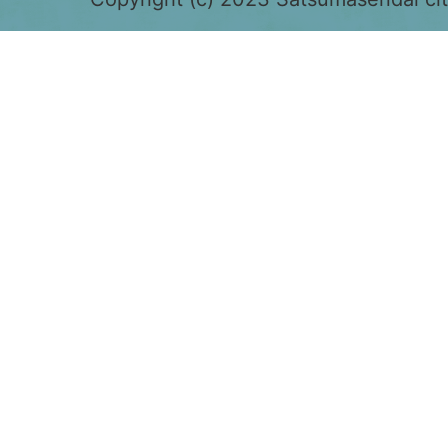
色
で
表
示
さ
れ
て
お
り、
鹿
児
島