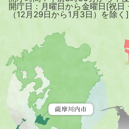
開庁日：月曜日から金曜日[祝日
（12月29日から1月3日）を除く]
薩
摩
川
内
市
を
示
す
地