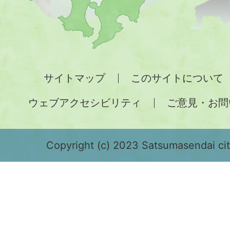
図。
九
州
全
サイトマップ
このサイトについて
土
ウェブアクセシビリティ
ご意見・お問
が
緑
色
Copyright (c) 2023 Satsumasendai city
で
表
示
さ