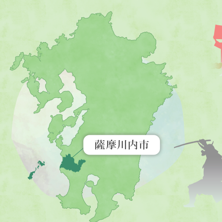
薩
摩
川
内
市
を
示
す
地
図。
九