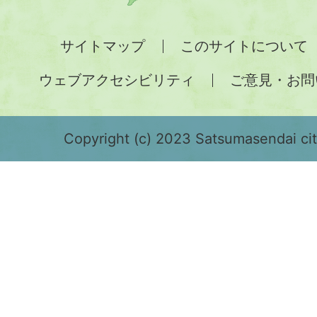
州
全
サイトマップ
このサイトについて
土
ウェブアクセシビリティ
ご意見・お問
が
緑
色
Copyright (c) 2023 Satsumasendai city
で
表
示
さ
れ
て