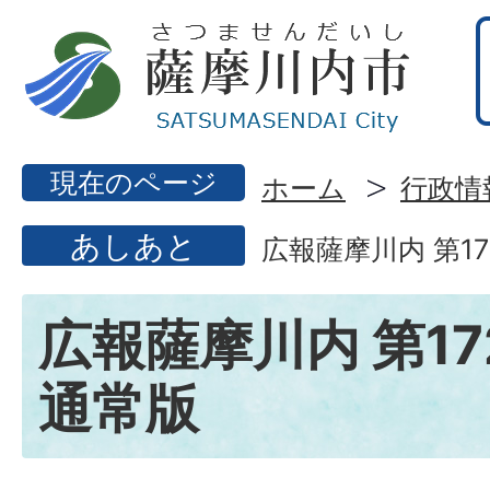
現在のページ
ホーム
行政情
あしあと
広報薩摩川内 第17
広報薩摩川内 第17
通常版