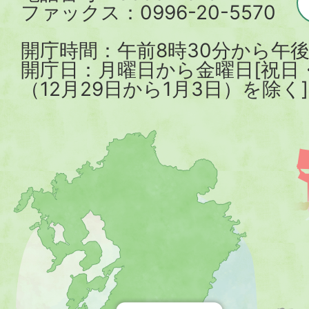
ファックス：0996-20-5570
開庁時間：午前8時30分から午後
開庁日：月曜日から金曜日[祝日
（12月29日から1月3日）を除く]
薩
摩
川
内
市
を
示