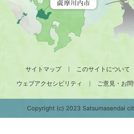
す
地
図。
九
州
全
サイトマップ
このサイトについて
土
ウェブアクセシビリティ
ご意見・お問
が
緑
色
Copyright (c) 2023 Satsumasendai city
で
表