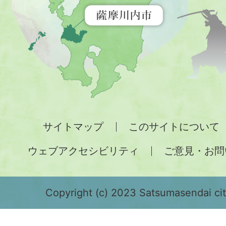
示
す
地
図。
九
州
全
サイトマップ
このサイトについて
土
ウェブアクセシビリティ
ご意見・お問
が
緑
色
Copyright (c) 2023 Satsumasendai city
で