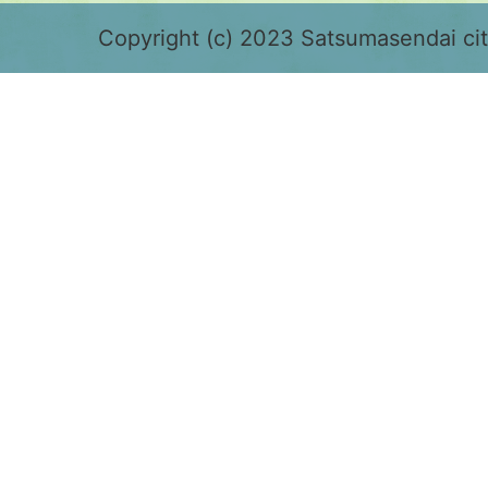
緑
色
Copyright (c) 2023 Satsumasendai city
で
表
示
さ
れ
て
お
り、
鹿
児