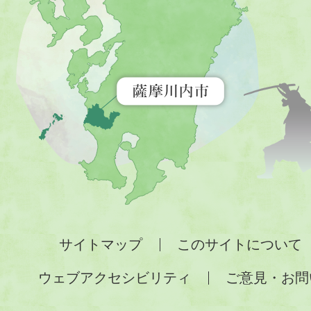
市
を
示
す
地
図。
九
州
全
サイトマップ
このサイトについて
土
ウェブアクセシビリティ
ご意見・お問
が