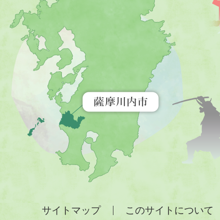
川
内
市
を
示
す
地
図。
九
州
全
サイトマップ
このサイトについて