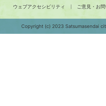
土
ウェブアクセシビリティ
ご意見・お問
が
緑
色
Copyright (c) 2023 Satsumasendai city
で
表
示
さ
れ
て
お
り、