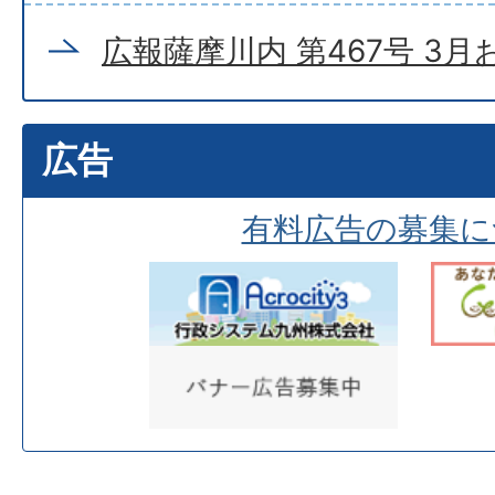
広報薩摩川内 第467号 3
広告
有料広告の募集に