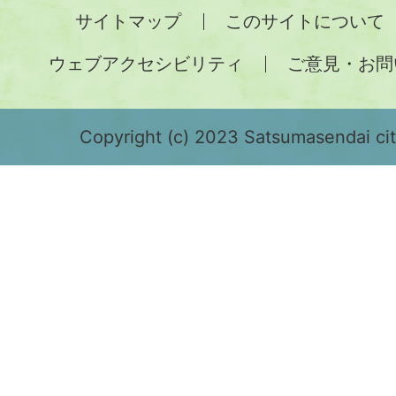
全
サイトマップ
このサイトについて
土
ウェブアクセシビリティ
ご意見・お問
が
緑
色
Copyright (c) 2023 Satsumasendai city
で
表
示
さ
れ
て
お