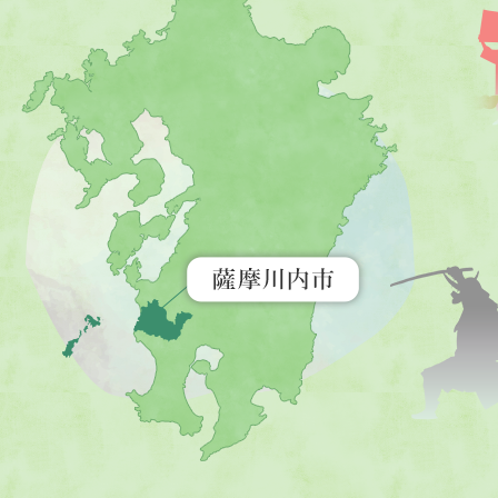
摩
川
内
市
を
示
す
地
図。
九
州