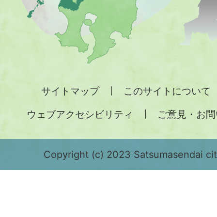
地
図。
九
州
全
サイトマップ
このサイトについて
土
ウェブアクセシビリティ
ご意見・お問
が
緑
色
Copyright (c) 2023 Satsumasendai city
で
表
示