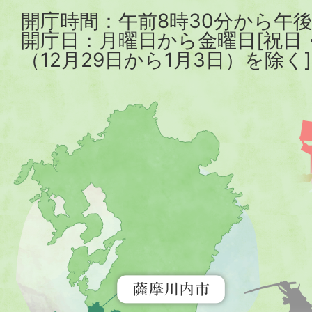
開庁時間：午前8時30分から午後
開庁日：月曜日から金曜日[祝日
（12月29日から1月3日）を除く]
薩
摩
川
内
市
を
示
す