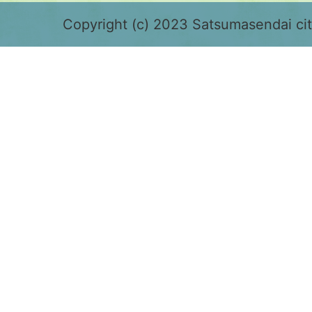
緑
色
Copyright (c) 2023 Satsumasendai city
で
表
示
さ
れ
て
お
り、
鹿
児