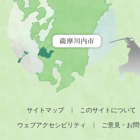
市
を
示
す
地
図。
九
州
全
サイトマップ
このサイトについて
土
ウェブアクセシビリティ
ご意見・お問
が