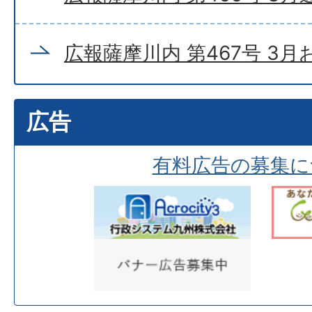
広報薩摩川内 第467号 3
広告
有料広告の募集に