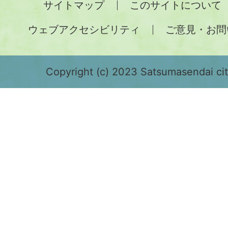
サイトマップ
このサイトについて
土
ウェブアクセシビリティ
ご意見・お問
が
緑
色
Copyright (c) 2023 Satsumasendai city
で
表
示
さ
れ
て
お