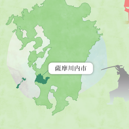
摩
川
内
市
を
示
す
地
図。
九
州
全