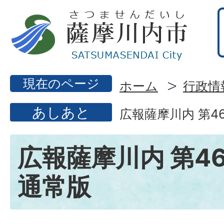
現在のページ
ホーム
行政情
あしあと
広報薩摩川内 第46
広報薩摩川内 第46
通常版