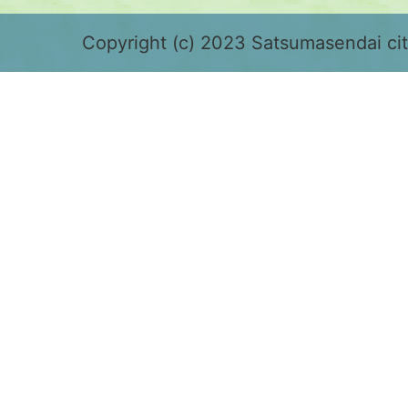
緑
色
Copyright (c) 2023 Satsumasendai city
で
表
示
さ
れ
て
お
り、
鹿
児