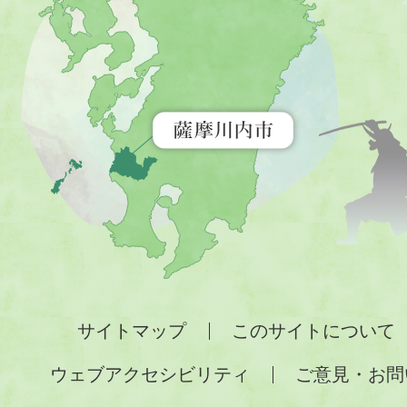
内
市
を
示
す
地
図。
九
州
全
サイトマップ
このサイトについて
土
ウェブアクセシビリティ
ご意見・お問
が