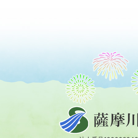
薩
摩
川