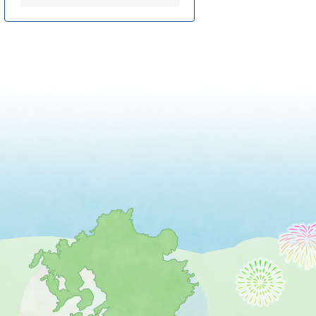
薩
摩
川
内
市
を
示