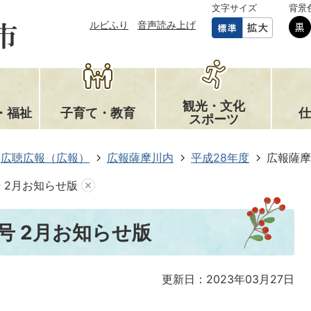
文字サイズ
背景
ルビふり
音声読み上げ
観光・文化
・福祉
子育て・教育
仕
スポーツ
広聴広報（広報）
広報薩摩川内
平成28年度
広報薩摩
号 2月お知らせ版
7号 2月お知らせ版
更新日：2023年03月27日