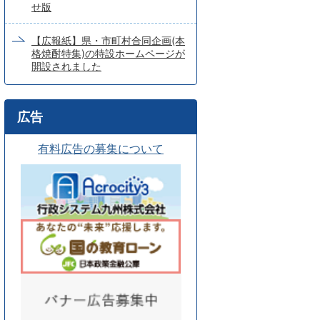
せ版
【広報紙】県・市町村合同企画(本
格焼酎特集)の特設ホームページが
開設されました
広告
有料広告の募集について