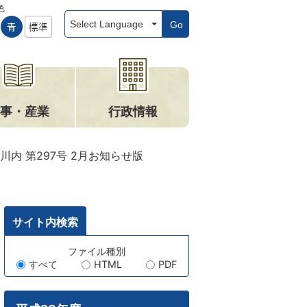
色
Go
事・産業
行政情報
川内 第297号 2月お知らせ版
サイト内検索
キ
ファイル種別
すべて
HTML
PDF
ー
ワ