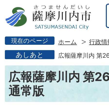
現在のページ
ホーム
行政情
あしあと
広報薩摩川内 第2
広報薩摩川内 第26
通常版