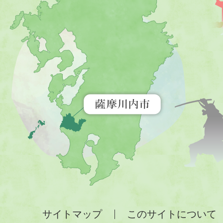
川
内
市
を
示
す
地
図。
九
州
全
サイトマップ
このサイトについて