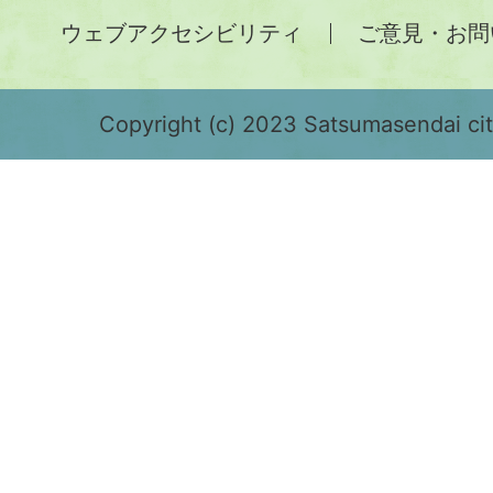
土
ウェブアクセシビリティ
ご意見・お問
が
緑
色
Copyright (c) 2023 Satsumasendai city
で
表
示
さ
れ
て
お
り、