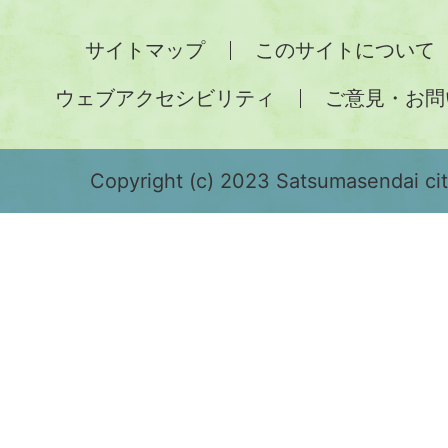
全
サイトマップ
このサイトについて
土
ウェブアクセシビリティ
ご意見・お問
が
緑
色
Copyright (c) 2023 Satsumasendai city
で
表
示
さ
れ
て