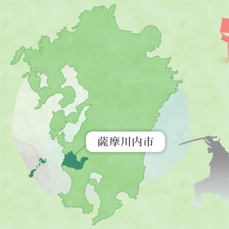
薩
摩
川
内
市
を
示
す
地
図。
九
州