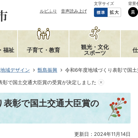
文字サイズ
背景
ルビふり
音声読み上げ
観光・文化
・福祉
子育て・教育
仕
スポーツ
地域デザイン
甑島振興
令和6年度地域づくり表彰で国土
表彰で国土交通大臣賞の受賞が決定しました
り表彰で国土交通大臣賞の
更新日：2024年11月14日