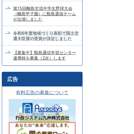
第15回離島交流中学生野球大会
（離島甲子園）に甑島選抜チーム
が出場しました
令和6年度地域づくり表彰で国土交
通大臣賞の受賞が決定しました
【募集中】甑島通信学習センター
連携校を募集（2次）します
広告
有料広告の募集について