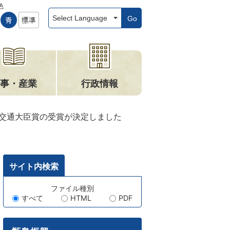
色
Go
事・産業
行政情報
交通大臣賞の受賞が決定しました
サイト内検索
キ
ファイル種別
すべて
HTML
PDF
ー
ワ