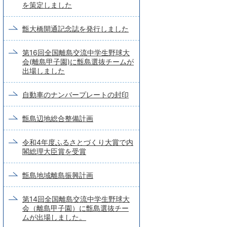
を策定しました
甑大橋開通記念誌を発行しました
第16回全国離島交流中学生野球大
会(離島甲子園)に甑島選抜チームが
出場しました
自動車のナンバープレートの封印
甑島辺地総合整備計画
令和4年度ふるさとづくり大賞で内
閣総理大臣賞を受賞
甑島地域離島振興計画
第14回全国離島交流中学生野球大
会（離島甲子園）に甑島選抜チー
ムが出場しました。