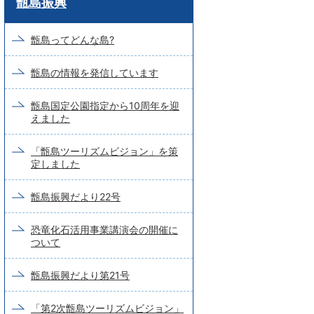
甑島振興
ー
ド
甑島ってどんな島?
検
甑島の情報を発信しています
索
甑島国定公園指定から10周年を迎
えました
「甑島ツーリズムビジョン」を策
定しました
甑島振興だより22号
恐竜化石活用事業講演会の開催に
ついて
甑島振興だより第21号
「第2次甑島ツーリズムビジョン」