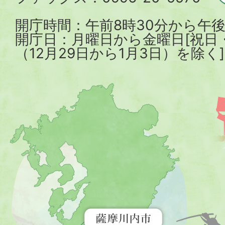
開庁時間：午前8時30分から午後
開庁日：月曜日から金曜日[祝日
（12月29日から1月3日）を除く]
薩
摩
川
内
市
を
示