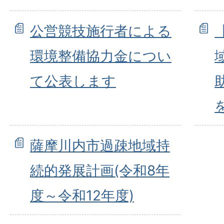
公営競技施行者による
環境整備協力金につい
て公表します
薩摩川内市過疎地域持
続的発展計画(令和8年
度～令和12年度)