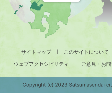
す
地
図。
九
州
全
サイトマップ
このサイトについて
土
ウェブアクセシビリティ
ご意見・お問
が
緑
色
Copyright (c) 2023 Satsumasendai city
で
表