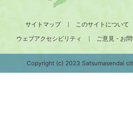
州
全
サイトマップ
このサイトについて
土
ウェブアクセシビリティ
ご意見・お問
が
緑
色
Copyright (c) 2023 Satsumasendai city
で
表
示
さ
れ
て