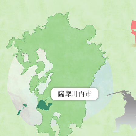
薩
摩
川
内
市
を
示
す
地
図。
九