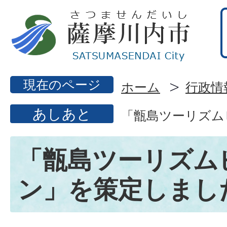
現在のページ
ホーム
行政情
あしあと
「甑島ツーリズム
「甑島ツーリズム
ン」を策定しまし