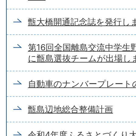
甑大橋開通記念誌を発行し
第16回全国離島交流中学生野
に甑島選抜チームが出場し
自動車のナンバープレート
甑島辺地総合整備計画
令和4年度ふるさとづくり