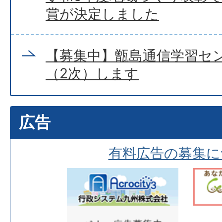
賞が決定しました
【募集中】甑島通信学習セ
（2次）します
広告
有料広告の募集に