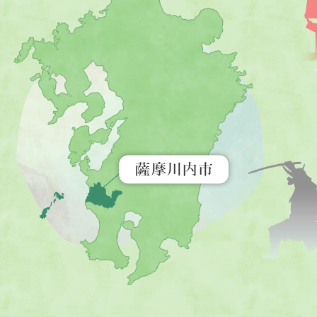
摩
川
内
市
を
示
す
地
図。
九
州
全