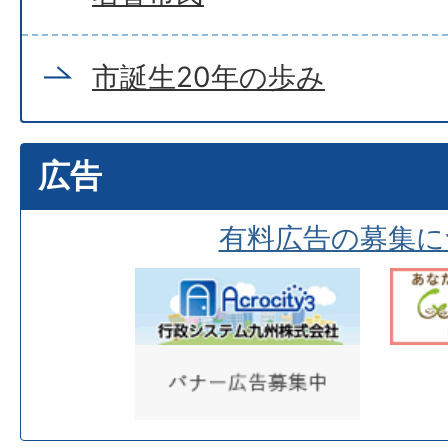
市誕生20年の歩み
広告
有料広告の募集に