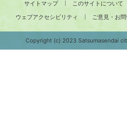
サイトマップ
このサイトについて
土
ウェブアクセシビリティ
ご意見・お問
が
緑
色
Copyright (c) 2023 Satsumasendai city
で
表
示
さ
れ
て
お