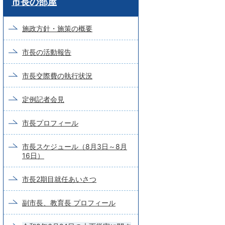
市長の部屋
ー
ド
施政方針・施策の概要
検
市長の活動報告
索
市長交際費の執行状況
定例記者会見
市長プロフィール
市長スケジュール（8月3日～8月
16日）
市長2期目就任あいさつ
副市長、教育長 プロフィール