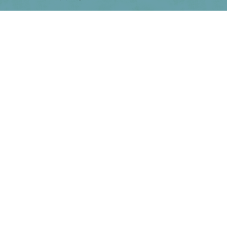
で
表
示
さ
れ
て
お
り、
鹿
児
島