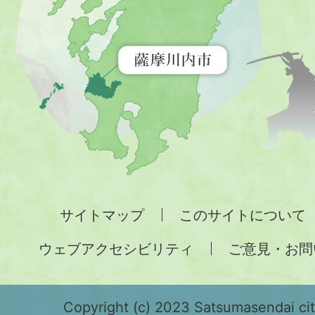
を
示
す
地
図。
九
州
全
サイトマップ
このサイトについて
土
ウェブアクセシビリティ
ご意見・お問
が
緑
色
Copyright (c) 2023 Satsumasendai city