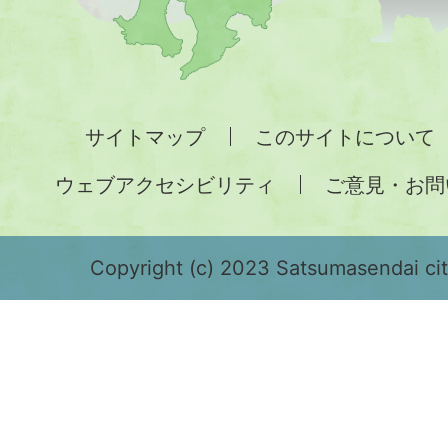
図。
九
州
全
サイトマップ
このサイトについて
土
ウェブアクセシビリティ
ご意見・お問
が
緑
色
Copyright (c) 2023 Satsumasendai city
で
表
示
さ