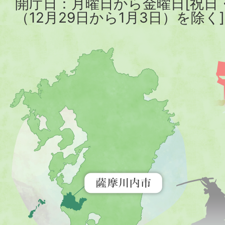
開庁日：月曜日から金曜日[祝日
（12月29日から1月3日）を除く]
薩
摩
川
内
市
を
示
す
地