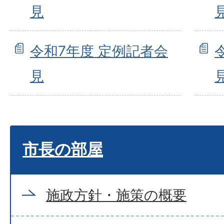
見
令和7年度 定例記者会
見
市長の部屋
施政方針・施策の概要