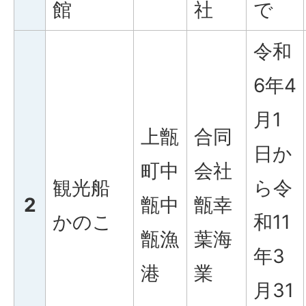
館
社
で
令和
6年4
月1
上甑
合同
日か
町中
会社
観光船
ら令
2
甑中
甑幸
かのこ
和11
甑漁
葉海
年3
港
業
月31