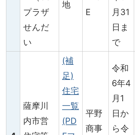
地
プラザ
E
月31
せんだ
日ま
い
で
(補
令和
足)
6年4
住宅
月1
薩摩川
一覧
平野
日か
内市営
(PD
商事
ら令