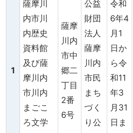
薩摩川
公益
令和
内市川
財団
6年4
薩摩
内歴史
法人
月1
川内
資料館
薩摩
日か
市中
及び薩
川内
ら令
1
郷二
摩川内
市民
和11
丁目
市川内
まち
年3
2番
まごこ
づく
月31
6号
ろ文学
り公
日ま