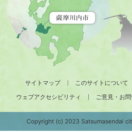
示
す
地
図。
九
州
全
サイトマップ
このサイトについて
土
ウェブアクセシビリティ
ご意見・お問
が
緑
色
Copyright (c) 2023 Satsumasendai city