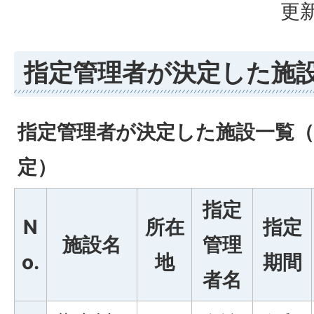
更新
指定管理者が決定した施
指定管理者が決定した施設一覧（
定）
指定
N
所在
指定
施設名
管理
o.
地
期間
者名