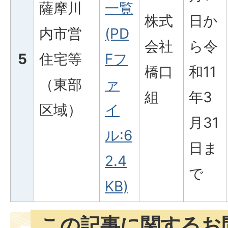
薩摩川
一覧
株式
日か
内市営
(PD
会社
ら令
5
住宅等
Fフ
橋口
和11
（東部
ァ
組
年3
区域）
イ
月31
ル:6
日ま
2.4
で
KB)
この記事に関するお