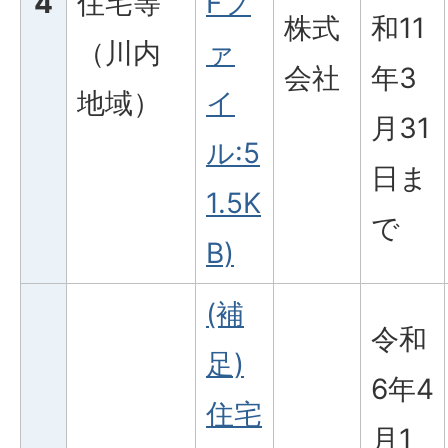
4
住宅等
Fフ
株式
和11
（川内
ァ
会社
年3
地域）
イ
月31
ル:5
日ま
1.5K
で
B)
(補
令和
足)
6年4
住宅
月1