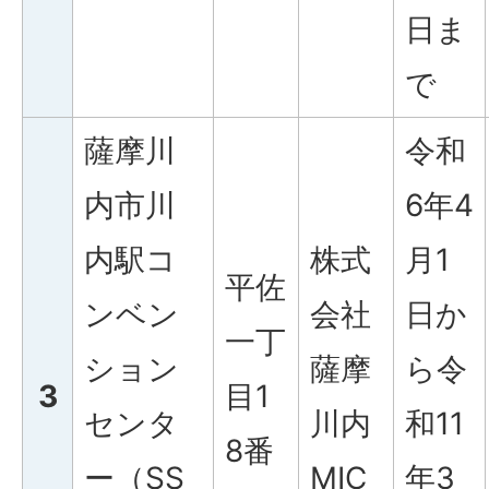
日ま
で
薩摩川
令和
内市川
6年4
内駅コ
株式
月1
平佐
ンベン
会社
日か
一丁
ション
薩摩
ら令
3
目1
センタ
川内
和11
8番
ー（SS
MIC
年3