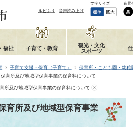
文字サイズ
背景
ルビふり
音声読み上げ
観光・文化
・福祉
子育て・教育
仕
スポーツ
育
子育て支援・保育（子育て）
保育所・こども園・幼稚
可保育所及び地域型保育事業の保育料について
育所及び地域型保育事業の保育料について
保育所及び地域型保育事業