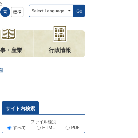
色
Go
事・産業
行政情報
園
サイト内検索
キ
ファイル種別
すべて
HTML
PDF
ー