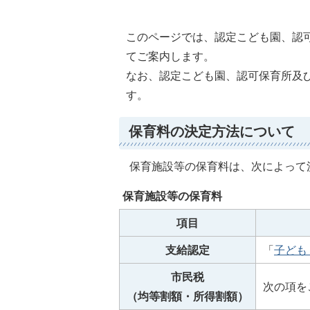
このページでは、認定こども園、認
てご案内します。
なお、認定こども園、認可保育所及
す。
保育料の決定方法について
保育施設等の保育料は、次によって
保育施設等の保育料
項目
支給認定
「
子ども
市民税
次の項を
（均等割額・所得割額）