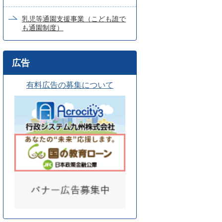
乳児等通園支援事業（こども誰で
も通園制度）
広告
有料広告の募集について