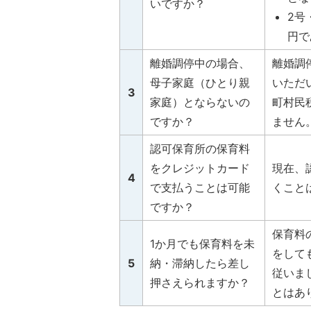
いですか？
2号
円で
離婚調停中の場合、
離婚調
母子家庭（ひとり親
いただ
3
家庭）とならないの
町村民
ですか？
ません
認可保育所の保育料
をクレジットカード
現在、
4
で支払うことは可能
くこと
ですか？
保育料
1か月でも保育料を未
をして
5
納・滞納したら差し
従いま
押さえられますか？
とはあ