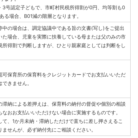
・3号認定子どもで、市町村民税所得割が0円、均等割も0
ある場合、B01減の階層となります。
停中の場合は、調定協議中である旨の文書(写し)をご提出
いた場合、児童を実際に扶養している母または父のみの市
税所得割で判断しますが、ひとり親家庭としては判断をし
。
認可保育所の保育料をクレジットカードでお支払いいただ
はできません。
の滞納による差押えは、保育料の納付の督促や個別の相談
もなおお支払いいただけない場合に実施するものです。
して、1か月未納・滞納しただけで直ちに差し押さえるこ
りませんが、必ず納付先にご相談ください。