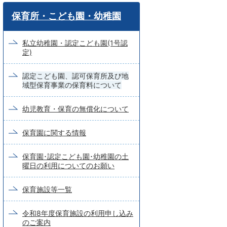
ワ
保育所・こども園・幼稚園
ー
ド
私立幼稚園・認定こども園(1号認
定)
検
索
認定こども園、認可保育所及び地
域型保育事業の保育料について
幼児教育・保育の無償化について
保育園に関する情報
保育園･認定こども園･幼稚園の土
曜日の利用についてのお願い
保育施設等一覧
令和8年度保育施設の利用申し込み
のご案内