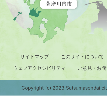
す
地
図。
九
州
全
サイトマップ
このサイトについて
土
ウェブアクセシビリティ
ご意見・お問
が
緑
色
Copyright (c) 2023 Satsumasendai city
で
表