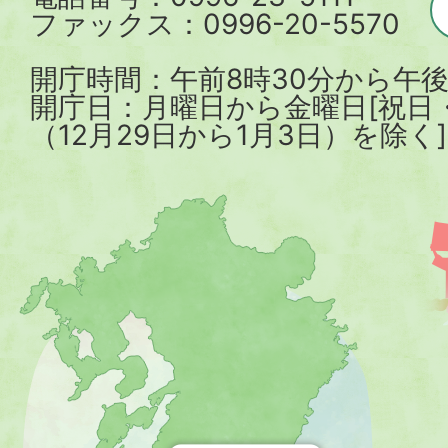
ファックス：0996-20-5570
開庁時間：午前8時30分から午後
開庁日：月曜日から金曜日[祝日
（12月29日から1月3日）を除く]
薩
摩
川
内
市
を
示