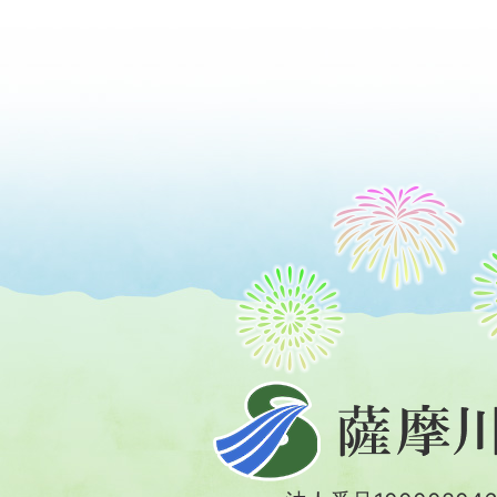
薩
摩
川