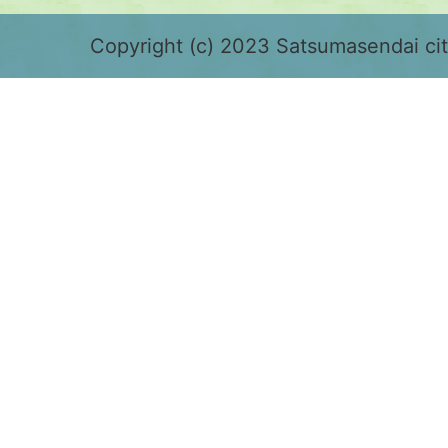
緑
色
Copyright (c) 2023 Satsumasendai city
で
表
示
さ
れ
て
お
り、
鹿
児