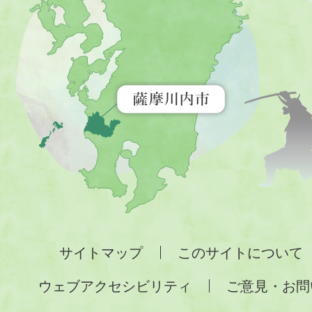
内
市
を
示
す
地
図。
九
州
全
サイトマップ
このサイトについて
土
ウェブアクセシビリティ
ご意見・お問
が