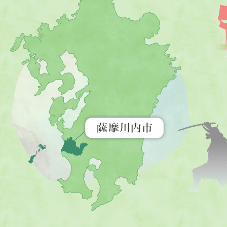
薩
摩
川
内
市
を
示
す
地
図。
九
州