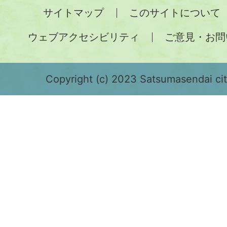
全
サイトマップ
このサイトについて
土
ウェブアクセシビリティ
ご意見・お問
が
緑
色
Copyright (c) 2023 Satsumasendai city
で
表
示
さ
れ
て
お