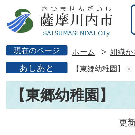
現在のページ
ホーム
組織か
あしあと
【東郷幼稚園】
【東郷幼稚園】
更新