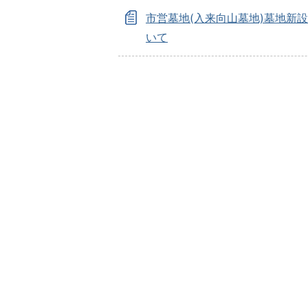
市営墓地(入来向山墓地)墓地新
いて