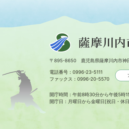
薩
摩
川
〒895-8650 鹿児島県薩摩川内市神
内
市
電話番号：0996-23-5111
ファックス：0996-20-5570
開庁時間：午前8時30分から午後5時1
開庁日：月曜日から金曜日[祝日・休