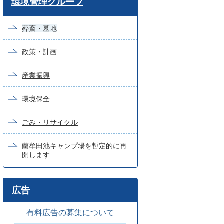
環境管理グループ
ー
ド
葬斎・墓地
検
政策・計画
索
産業振興
環境保全
ごみ・リサイクル
藺牟田池キャンプ場を暫定的に再
開します
広告
有料広告の募集について