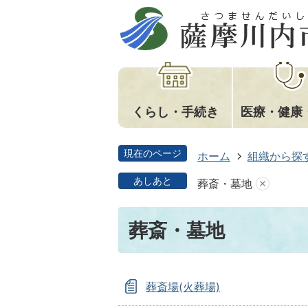
くらし・手続き
医療・健康
現在のページ
ホーム
組織から探
あしあと
葬斎・墓地
葬斎・墓地
葬斎場(火葬場)