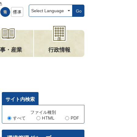
色
Go
事・産業
行政情報
サイト内検索
キ
ファイル種別
すべて
HTML
PDF
ー
ワ