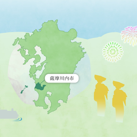
薩
摩
川
内
市
を
示
す
地
図。
九
州
全
土
が
緑
色
で