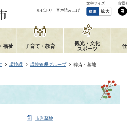
文字サイズ
背景
ルビふり
音声読み上げ
観光・文化
・福祉
子育て・教育
仕
スポーツ
す
環境課
環境管理グループ
葬斎・墓地
市営墓地