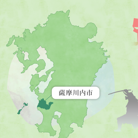
薩
摩
川
内
市
を
示
す
地
図。
九