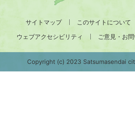
州
全
サイトマップ
このサイトについて
土
ウェブアクセシビリティ
ご意見・お問
が
緑
色
Copyright (c) 2023 Satsumasendai city
で
表
示
さ
れ
て