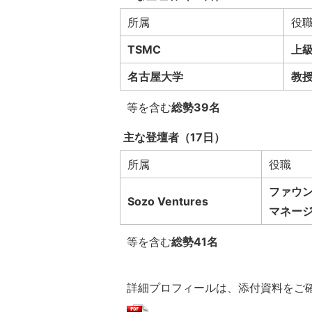
所属
役
TSMC
上
名古屋大学
教
等を含む
総勢39名
主な登壇者（17日）
所属
役職
ファウン
Sozo Ventures
マネー
等を含む
総勢41名
詳細プロフィールは、添付資料をご