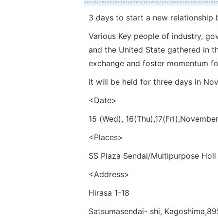
3 days to start a new relationship
Various Key people of industry, g
and the United State gathered in t
exchange and foster momentum for 
It will be held for three days in N
<Date>
15 (Wed), 16(Thu),17(Fri),Novembe
<Places>
SS Plaza Sendai/Multipurpose Holl
<Address>
Hirasa 1-18
Satsumasendai- shi, Kagoshima,89