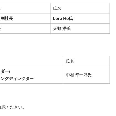
職
氏名
級副社長
Lora Ho氏
授
天野 浩氏
氏名
ダー/
中村 幸一郎氏
ジングディレクター
確認ください。