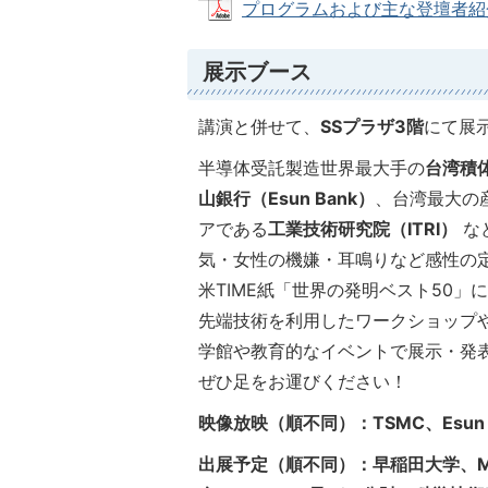
プログラムおよび主な登壇者紹介 (P
展示ブース
講演と併せて、
SSプラザ3階
にて展
半導体受託製造世界最大手の
台湾積
山銀行（Esun Bank）
、台湾最大の
アである
工業技術研究院（ITRI）
な
気・女性の機嫌・耳鳴りなど感性の定式化
米TIME紙「世界の発明ベスト50」
先端技術を利用したワークショップ
学館や教育的なイベントで展示・発
ぜひ足をお運びください！
映像放映（順不同）：TSMC、Esun B
出展予定（順不同）：早稲田大学、Mobi