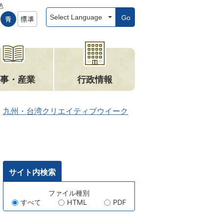
色
Go
事・産業
行政情報
九州・台湾クリエイティブウイーク
サイト内検索
キ
ファイル種別
すべて
HTML
PDF
ー