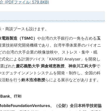
DFファイル: 579.8KB)
示・商談ブースも設けます。
体電路製造（TSMC）
や台湾の大手銀行の一角を占める
玉
産業技術研究開発機構であり、台湾半導体業界のパイオニ
どの台湾の大手企業の映像放映や、ストレス・集中・眠
による計測デバイス「KANSEI Analyser」を開発し
に選ばれた
慶応義塾大学 満倉靖恵教授
、
神奈川工科大学
で
やエデュテインメントシステムを開発・制作し、全国の科
表活動を行う
鈴木浩准教授
らによる展示などがあります。
ank、ITRI
leFoundationVentures、（公財）全日本科学技術協