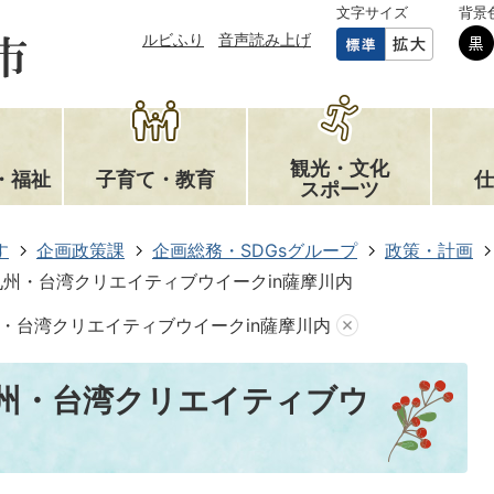
文字サイズ
背景
ルビふり
音声読み上げ
観光・文化
・福祉
子育て・教育
仕
スポーツ
す
企画政策課
企画総務・SDGsグループ
政策・計画
州・台湾クリエイティブウイークin薩摩川内
・台湾クリエイティブウイークin薩摩川内
州・台湾クリエイティブウ