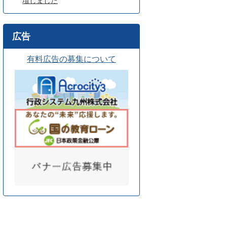
壇しました
広告
有料広告の募集について