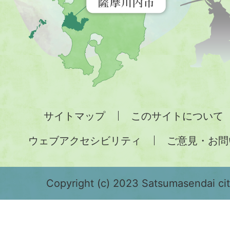
す
地
図。
九
州
全
サイトマップ
このサイトについて
土
ウェブアクセシビリティ
ご意見・お問
が
緑
色
Copyright (c) 2023 Satsumasendai city
で
表