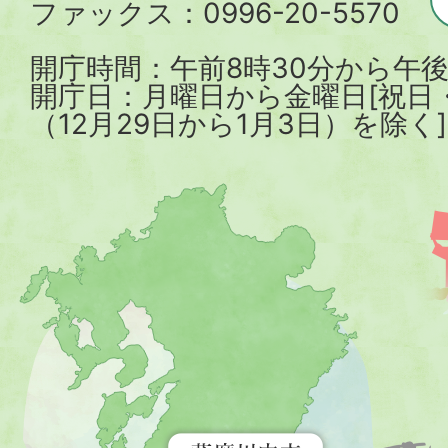
ファックス：0996-20-5570
開庁時間：午前8時30分から午後
開庁日：月曜日から金曜日[祝日
（12月29日から1月3日）を除く]
薩
摩
川
内
市
を
示