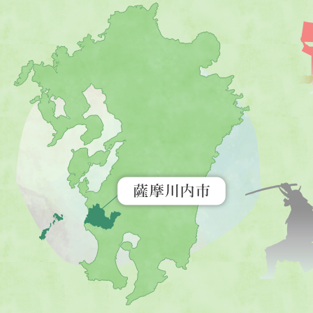
薩
摩
川
内
市
を
示
す
地
図。
九
州