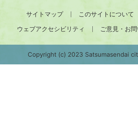
全
サイトマップ
このサイトについて
土
ウェブアクセシビリティ
ご意見・お問
が
緑
色
Copyright (c) 2023 Satsumasendai city
で
表
示
さ
れ
て
お