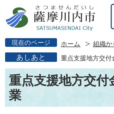
現在のページ
ホーム
組織か
あしあと
重点支援地方交付
重点支援地方交付
業