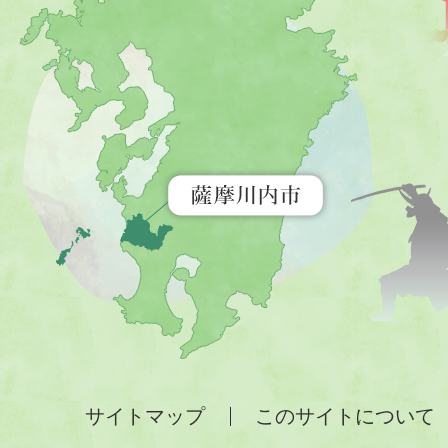
川
内
市
を
示
す
地
図。
九
州
全
サイトマップ
このサイトについて
土