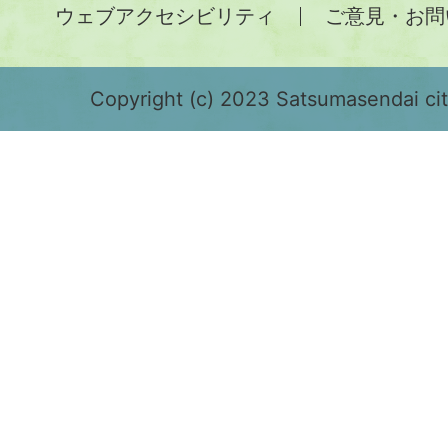
ウェブアクセシビリティ
ご意見・お問
が
緑
色
Copyright (c) 2023 Satsumasendai city
で
表
示
さ
れ
て
お
り、
鹿