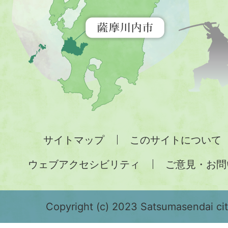
示
す
地
図。
九
州
全
サイトマップ
このサイトについて
土
ウェブアクセシビリティ
ご意見・お問
が
緑
色
Copyright (c) 2023 Satsumasendai city
で