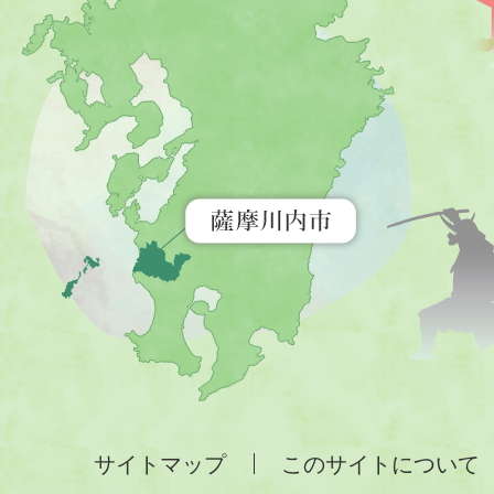
川
内
市
を
示
す
地
図。
九
州
全
サイトマップ
このサイトについて
土