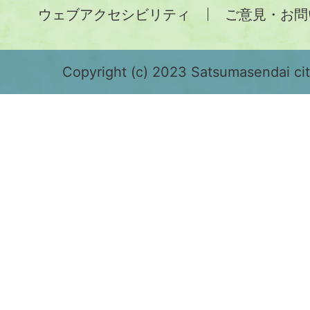
ウェブアクセシビリティ
ご意見・お問
が
緑
色
Copyright (c) 2023 Satsumasendai city
で
表
示
さ
れ
て
お
り、