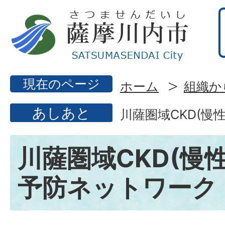
現在のページ
ホーム
組織か
あしあと
川薩圏域CKD(慢
川薩圏域CKD(慢
予防ネットワーク