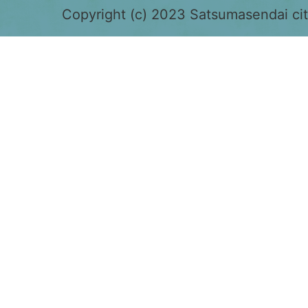
色
Copyright (c) 2023 Satsumasendai city
で
表
示
さ
れ
て
お
り、
鹿
児
島