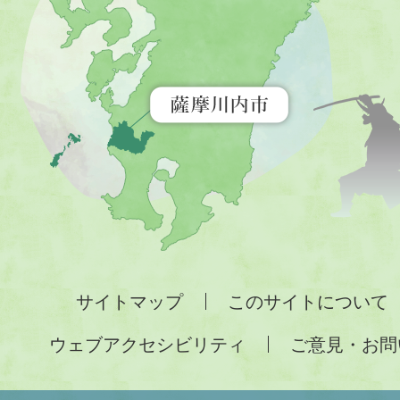
市
を
示
す
地
図。
九
州
全
サイトマップ
このサイトについて
土
ウェブアクセシビリティ
ご意見・お問
が
緑